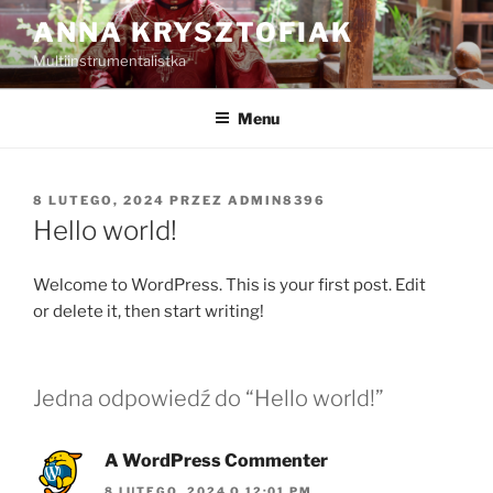
Przejdź
ANNA KRYSZTOFIAK
do
Multiinstrumentalistka
treści
Menu
OPUBLIKOWANE
8 LUTEGO, 2024
PRZEZ
ADMIN8396
W
Hello world!
Welcome to WordPress. This is your first post. Edit
or delete it, then start writing!
Jedna odpowiedź do “Hello world!”
A WordPress Commenter
8 LUTEGO, 2024 O 12:01 PM